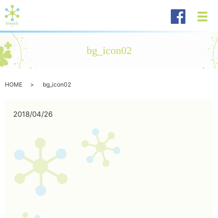
メ
bg_icon02
HOME
bg_icon02
2018/04/26